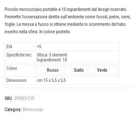
Piccolo microscopio portatile a 10 ingrandimenti dal design ricercato.
Permette l’osservazione diretta sull’ambiente come fossili, pietre, semi,
foglie. La messa a fuoco si ottiene mediante lo scorrimento del tubo
inserito nella sfera. In colore pastello
Età
+5
Specifiche tec.
Ottica: 3 elementi
Ingrandimenti: 10
Colori
Rosso
Giallo
Verde
Dimensioni
cm 15 x 5,5 x 5,5
SKU:
SPIDER EYE
Category:
Microscopi