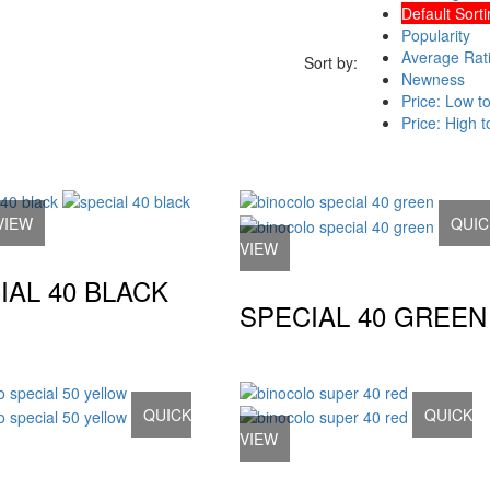
Default Sorti
Popularity
Average Rat
Sort by:
Newness
Price: Low t
Price: High 
VIEW
QUIC
VIEW
IAL 40 BLACK
SPECIAL 40 GREEN
QUICK
QUICK
VIEW