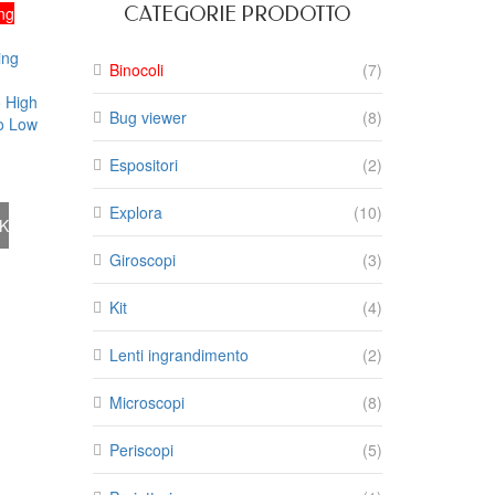
ng
CATEGORIE PRODOTTO
ing
Binocoli
(7)
o High
Bug viewer
(8)
to Low
Espositori
(2)
Explora
(10)
K
Giroscopi
(3)
Kit
(4)
Lenti ingrandimento
(2)
Microscopi
(8)
Periscopi
(5)