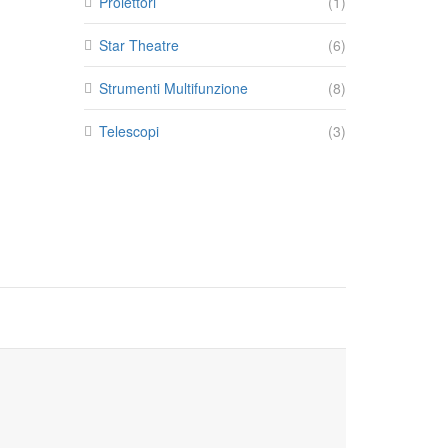
Proiettori
(1)
Star Theatre
(6)
Strumenti Multifunzione
(8)
Telescopi
(3)